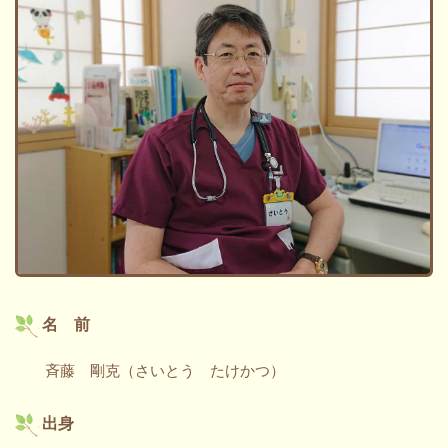
名 前
斉藤 剛克
（さいとう たけかつ）
出身